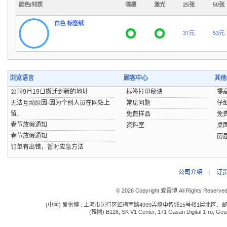
颜色/材质
噴墨
激光
25张
50张
白色 标签纸
37元
53元
浏览语言
顾客中心
其他
公司9月19日搬迁到新的地址
标签打印秘诀
提
无法互动原因-因为个别人员在网站上
常见问题
仔
留..
免费样品
免
春节放假通知
资料室
桌
春节放假通知
历
订单有出错，暂时应急方法
公司介绍
|
订
© 2026 Copyright 爱雷博 All Rights Reserve
(中國) 爱雷博 : 上海市闵行区虹梅南路4999弄燎申智城15号楼1层北区、邮编:201109 电话:
(韓國) B126, SK V1 Center, 171 Gasan Digital 1-ro, Geum