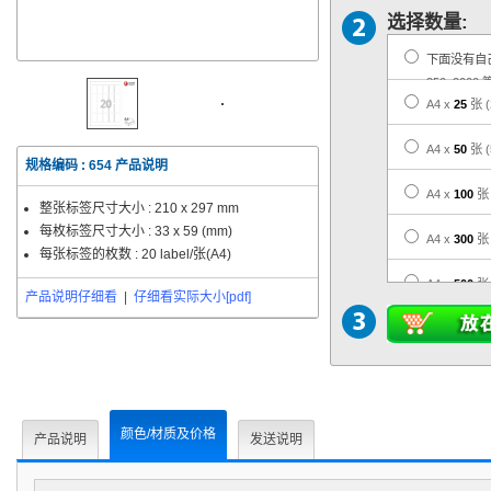
选择数量:
下面没有自
350, 2000 
A4 x
25
张
A4 x
50
张
规格编码 :
654
产品说明
A4 x
100
张
整张标签尺寸大小 :
210 x 297 mm
每枚标签尺寸大小 :
33 x 59 (mm)
A4 x
300
张
每张标签的枚数 : 20 label/张(A4)
A4 x
500
张
产品说明仔细看
|
仔细看实际大小[pdf]
A4 x
1,000
A4 x
3,000
A4 x
5,000
颜色/材质及价格
产品说明
发送说明