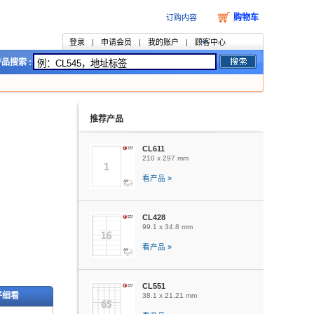
购物车
订购内容
登录
|
申请会员
|
我的账户
|
顾客中心
品搜索 :
推荐产品
CL611
210 x 297 mm
看产品 »
CL428
99.1 x 34.8 mm
看产品 »
CL551
仔细看
38.1 x 21.21 mm