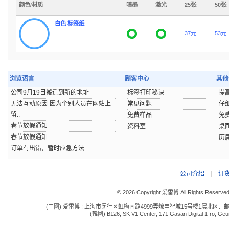
颜色/材质
噴墨
激光
25张
50张
白色 标签纸
37元
53元
浏览语言
顾客中心
其他
公司9月19日搬迁到新的地址
标签打印秘诀
提
无法互动原因-因为个别人员在网站上
常见问题
仔
留..
免费样品
免
春节放假通知
资料室
桌
春节放假通知
历
订单有出错，暂时应急方法
公司介绍
|
订
© 2026 Copyright 爱雷博 All Rights Reserve
(中國) 爱雷博 : 上海市闵行区虹梅南路4999弄燎申智城15号楼1层北区、邮编:201109 电话:
(韓國) B126, SK V1 Center, 171 Gasan Digital 1-ro, Geum