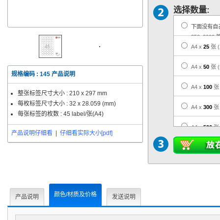
选择数量:
下面没有自
350, 2000 
A4 x
25
张
A4 x
50
张
规格编码 :
145
产品说明
A4 x
100
张
整张标签尺寸大小 :
210 x 297 mm
每枚标签尺寸大小 :
32 x 28.059 (mm)
A4 x
300
张
每张标签的枚数 : 45 label/张(A4)
A4 x
500
张
产品说明仔细看
|
仔细看实际大小[pdf]
A4 x
1,000
A4 x
3,000
A4 x
5,000
颜色/材质及价格
产品说明
发送说明